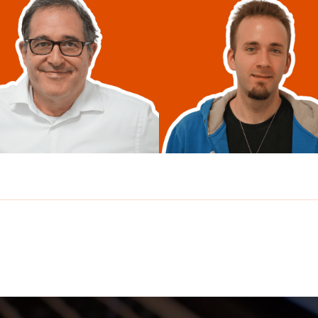
Jérôme Leman-Garin
Christopher Potter
Jérôme est passionné par l
istopher Potter a créé le 1er site
développement logiciel et a rapi
et boursier en France en 1996, puis…
trouvé sa…
linkedin
linkedin