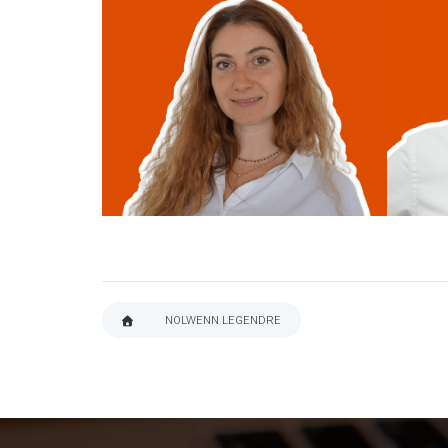
Maria Poinsart
Chr
Intern
linkedin
NOLWENN LEGENDRE
FIL
D'ARIANE