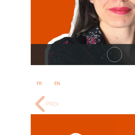
linkedi
FR
EN
PREV