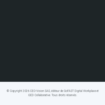
© Copyright 2026 CEO-Vision SAS, éditeur de GoFAST Digital Workplace et
GED Collaborative. Tous droits réservés.