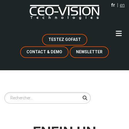
Aller
fr
en
au
contenu
principal
TESTEZ GOFAST
CONTACT & DEMO
NEWSLETTER
Rechercher