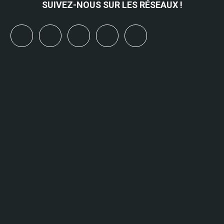
SUIVEZ-NOUS SUR LES RÉSEAUX !
x
linkedin
youtube
bluesky
mastodon