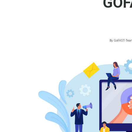
GOF
By
GoFAST-Tea