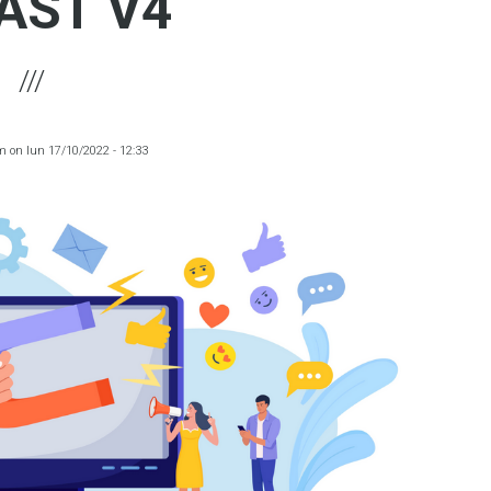
AST V4
m
on
lun 17/10/2022 - 12:33