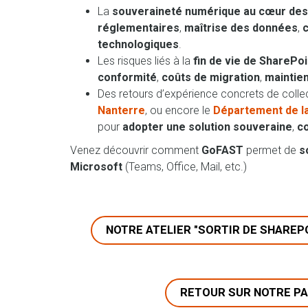
La
souveraineté numérique au cœur des 
réglementaires
,
maîtrise des données
,
c
technologiques
.
Les risques liés à la
fin de vie de SharePo
conformité
,
coûts de migration
,
maintie
Des retours d’expérience concrets de collec
Nanterre
, ou encore le
Département de l
pour
adopter une solution souveraine
,
co
Venez découvrir comment
GoFAST
permet de
so
Microsoft
(Teams, Office, Mail, etc.)
NOTRE ATELIER "SORTIR DE SHAREP
RETOUR SUR NOTRE PA