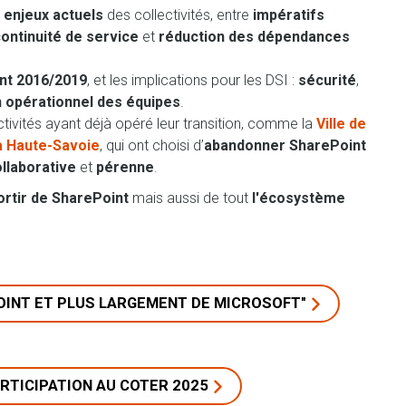
enjeux actuels
des collectivités, entre
impératifs
ontinuité de service
et
réduction
des dépendances
int 2016/2019
, et les implications pour les DSI :
sécurité
,
n opérationnel des équipes
.
tivités ayant déjà opéré leur transition, comme la
Ville de
a Haute-Savoie
, qui ont choisi d’
abandonner SharePoint
llaborative
et
pérenne
.
rtir de SharePoint
mais aussi de tout
l'écosystème
OINT ET PLUS LARGEMENT DE MICROSOFT"
RTICIPATION AU COTER 2025