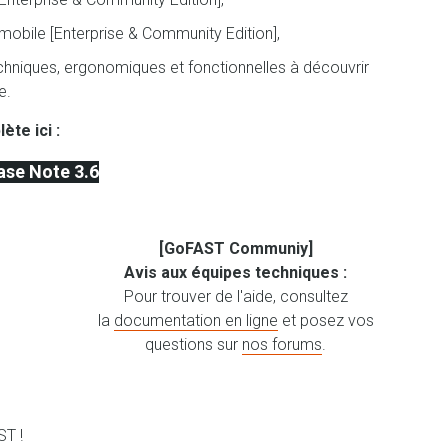
mobile [Enterprise & Community Edition],
hniques, ergonomiques et fonctionnelles à découvrir
ne.
ète ici :
ase Note 3.6
[GoFAST Communiy]
Avis aux équipes techniques :
Pour trouver de l'aide, consultez
la
documentation en ligne
et posez vos
questions sur
nos forums
.
ST !