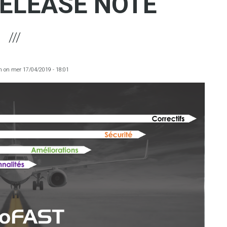
 RELEASE NOTE
m
on
mer 17/04/2019 - 18:01