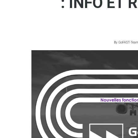
: INFO ET
By
GoFAST-Tea