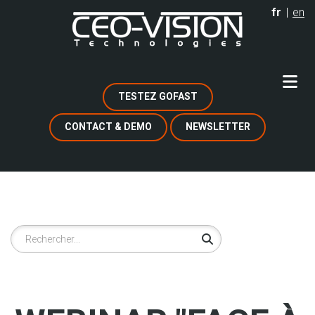
Aller
fr
en
au
contenu
principal
TESTEZ GOFAST
CONTACT & DEMO
NEWSLETTER
Rechercher