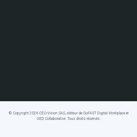
© Copyright 2026 CEO-Vision SAS, éditeur de GoFAST Digital Workplace et
GED Collaborative. Tous droits réservés.