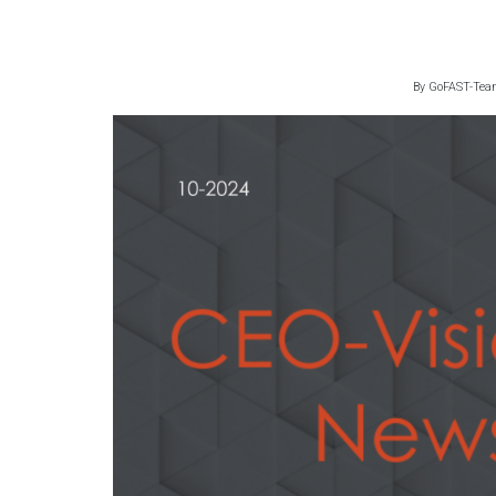
By
GoFAST-Te